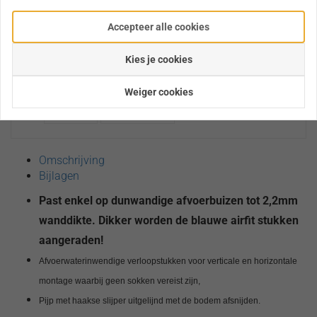
Accepteer alle cookies
Op verlanglijst
Kies je cookies
Heeft u een vraag over dit product?
Stel ons uw vraag
Weiger cookies
Mail
015415176
Omschrijving
Bijlagen
Past enkel op dunwandige afvoerbuizen tot 2,2mm
wanddikte. Dikker worden de blauwe airfit stukken
aangeraden!
Afvoerwaterinwendige verloopstukken voor verticale en horizontale
montage waarbij geen sokken vereist zijn,
Pijp met haakse slijper uitgelijnd met de bodem afsnijden.