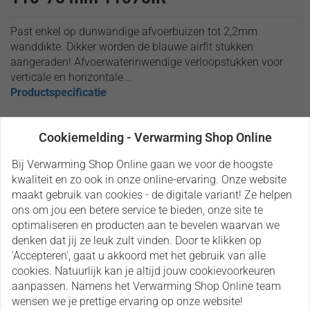
Past enkel op dunwandige afvoerbuizen tot 2,2mm
wanddikte. Dikker worden de blauwe airfit stukken
aangeraden! Afvoerwaterinwendige verloopstukken voor
verticale en horizontale...
Productspecificatie
Artikelnummer
AV11075A
Cookiemelding - Verwarming Shop Online
Verzendkosten BE (€)
€ 7,50
EAN
4048797110751
Bij Verwarming Shop Online gaan we voor de hoogste
kwaliteit en zo ook in onze online-ervaring. Onze website
€ 9,80
maakt gebruik van cookies - de digitale variant! Ze helpen
*
ons om jou een betere service te bieden, onze site te
Prijs per stuk
optimaliseren en producten aan te bevelen waarvan we
denken dat jij ze leuk zult vinden. Door te klikken op
Voorraad :
'Accepteren', gaat u akkoord met het gebruik van alle
cookies. Natuurlijk kan je altijd jouw cookievoorkeuren
aanpassen. Namens het Verwarming Shop Online team
Aantal:
Bestellen
wensen we je prettige ervaring op onze website!