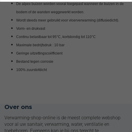
De alpex buizen worden vooral toegepast wanneer de buizen in de
bodem of de wanden weggewerkt worden.
Wordt steeds meer gebruikt voor vloerverwarming (diffusiedicht).
Vorm- en drukvast
Continu belastbaar tot 95°C, kortstondig tot 110°C
Maximale bedrijfsdruk : 10 bar
Geringe uitzettingscoëfficient
Bestand tegen corrosie
100% zuurstofdicht
Volledige installatiepakketten
Over ons
Verwarming-shop-online is de meest complete webshop
voor al uw sanitair, verwarming, water, ventilatie en
toebehoren. Eveneens kan je bij ons terecht te