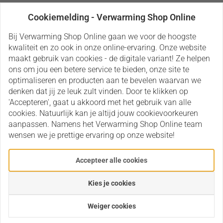
Aantal:
Bestellen
Cookiemelding - Verwarming Shop Online
Bij Verwarming Shop Online gaan we voor de hoogste
kwaliteit en zo ook in onze online-ervaring. Onze website
Op verlanglijst
maakt gebruik van cookies - de digitale variant! Ze helpen
ons om jou een betere service te bieden, onze site te
optimaliseren en producten aan te bevelen waarvan we
Heeft u een vraag over dit product?
denken dat jij ze leuk zult vinden. Door te klikken op
Stel ons uw vraag
'Accepteren', gaat u akkoord met het gebruik van alle
Mail
015415176
cookies. Natuurlijk kan je altijd jouw cookievoorkeuren
aanpassen. Namens het Verwarming Shop Online team
wensen we je prettige ervaring op onze website!
Omschrijving
Bijlagen
Accepteer alle cookies
Wordt afgesneden op bestelde aantal meters
Kies je cookies
Alpex buis 16/2 mm zonder beschermmantel voor centrale
PE-Xb/Al/PE-Xb
verwarming en sanitair water.
Weiger cookies
Ook gekend als meerlagenbuis, multiskin buis of Alupex buis.