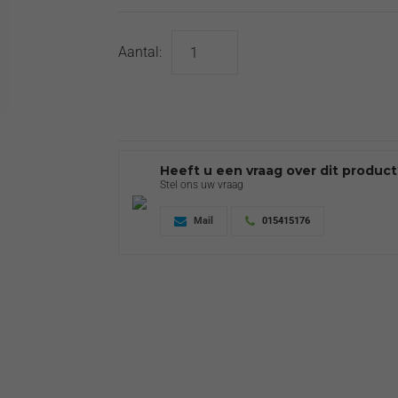
Aantal:
Heeft u een vraag over dit produc
Stel ons uw vraag
Mail
015415176