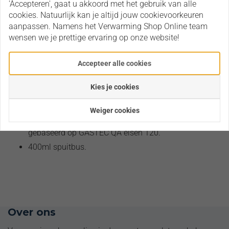
Omschrijving
'Accepteren', gaat u akkoord met het gebruik van alle
cookies. Natuurlijk kan je altijd jouw cookievoorkeuren
Voor het opsporen van lekkages in o.a. gasleidingen,
aanpassen. Namens het Verwarming Shop Online team
koppelingen, ventielen en kranen bij gas- en
wensen we je prettige ervaring op onze website!
luchtdrukinstallaties, koel- en
airconditioningsystemen, drukvaten, tanks, fornuizen,
Accepteer alle cookies
branders, gasflessen en compressoren.
Kies je cookies
Toepasbaar voor alle (brandbare) gassoorten (ook
zuurstof en freon)
Weiger cookies
Gastec QA: Schuimvormende Gaslekzoeker
gebaseerd op GASTEC QA eisen 120.
400ml spuitbus.
Volledige installatiepakketten
Over ons