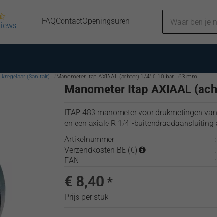
FAQ
Contact
Openingsuren
views
kregelaar (Sanitair)
Manometer Itap AXIAAL (achter) 1/4" 0-10 bar - 63 mm
Manometer Itap AXIAAL (acht
ITAP 483 manometer voor drukmetingen van 0
en een axiale R 1/4"-buitendraadaansluiting 
Artikelnummer
Verzendkosten BE (€)
EAN
€ 8,40
*
Prijs per stuk