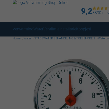
9,2
3330+ re
Verwarming
Water
Ventilatie
Installatie
Koopjes!
Home
Water
STADSWATER BEHANDELING & TOEBEHOREN
Waterdru