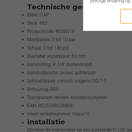
prettige ervaring op
Technische gegevens
Merk: ITAP
Serie: 483
Productcode: 483B014
Meetbereik: 0 tot 10 bar
Schaal: 0 tot 145 psi
Diameter wijzerplaat: 63 mm
Aansluiting: R 1/4" buitendraad
Aansluitpositie: axiaal, achteraan
Schroefdraad: conisch volgens ISO 7-1
Behuizing: ABS
Transparant venster: kristalpolystyreen
EAN: 8023298028909
Intern artikelnummer: mano10
Installatie
Monteer de manometer op een passende R 1/4"-aansl