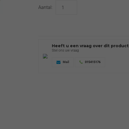
Aantal:
Heeft u een vraag over dit produc
Stel ons uw vraag
Mail
015415176