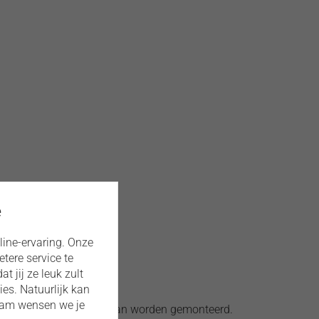
e
line-ervaring. Onze
tere service te
 jij ze leuk zult
ies. Natuurlijk kan
eam wensen we je
richte R 1/4"-meetpoort kan worden gemonteerd.