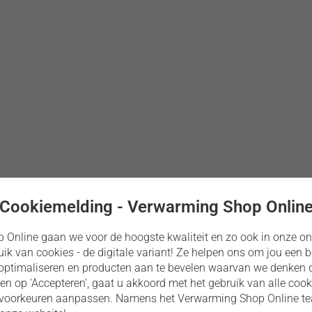
Cookiemelding - Verwarming Shop Onlin
 Online gaan we voor de hoogste kwaliteit en zo ook in onze on
k van cookies - de digitale variant! Ze helpen ons om jou een be
 optimaliseren en producten aan te bevelen waarvan we denken dat
zen van de druk in water- en verwarmingsinstallaties.
ken op 'Accepteren', gaat u akkoord met het gebruik van alle cook
kievoorkeuren aanpassen. Namens het Verwarming Shop Online t
ijde, waardoor de manometer rechtstreeks op een naar voren ge