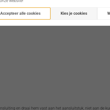
 onze website!
Accepteer alle cookies
Kies je cookies
W
uiting en draai hem vast aan het aansluitstuk, niet aan de ku