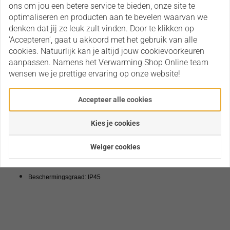
ons om jou een betere service te bieden, onze site te
optimaliseren en producten aan te bevelen waarvan we
denken dat jij ze leuk zult vinden. Door te klikken op
Omschrijving
'Accepteren', gaat u akkoord met het gebruik van alle
Merk: Soler & Palau.
cookies. Natuurlijk kan je altijd jouw cookievoorkeuren
aanpassen. Namens het Verwarming Shop Online team
Ventilator met ingebouwde timer voor badkamer, WC, ....
wensen we je prettige ervaring op onze website!
Instelbaar van 1 tot 30 min nadraaien.
Afzuigcapaciteit:
95 m³/h
.
Accepteer alle cookies
Kanaaldiameter:
100 mm
.
Rooster: 158 x 158 mm.
Kies je cookies
Uiterst geruisloze motor
26,5 dB
.
Weiger cookies
Voeding:
220V.
Vermogen:
8 W.
Beschermingsgraad: IP45