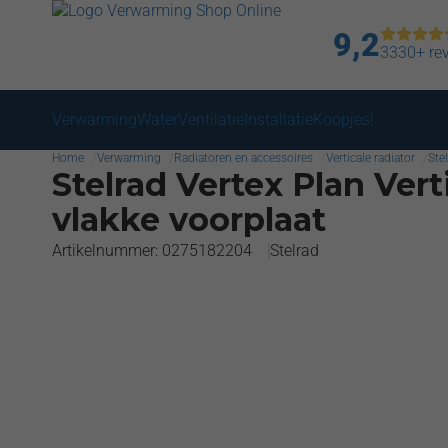
9,2
3330+ re
Verwarming
Water
Ventilatie
Installatie
Koopjes!
Home
Verwarming
Radiatoren en accessoires
Verticale radiator
Stel
Stelrad Vertex Plan Vert
vlakke voorplaat
Artikelnummer: 0275182204
Stelrad