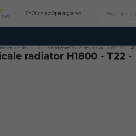
FAQ
Contact
Openingsuren
views
rad Vertex verticale radiator
Stelrad Vertex Plan Verticale radiator H1800 - T22 - L4
icale radiator H1800 - T22 