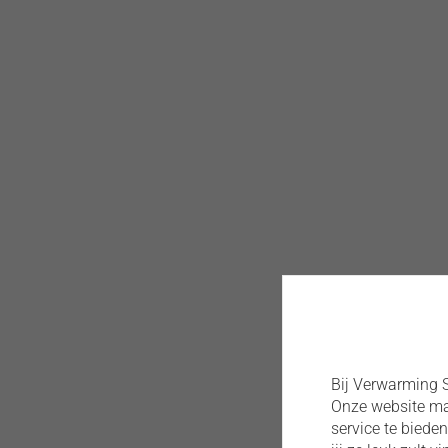
Bij Verwarming S
Onze website maa
service te biede