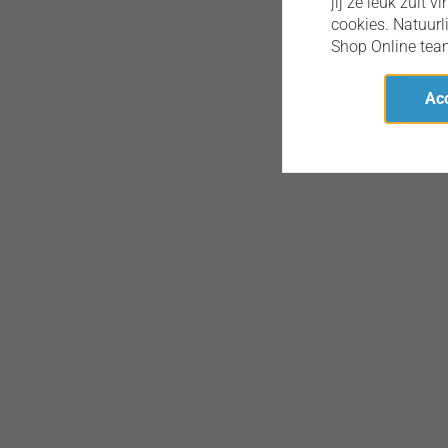
jij ze leuk zult 
cookies. Natuur
Shop Online team
Acc