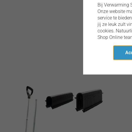
Bij Verwarming S
Onze website maa
service te biede
jij ze leuk zult 
cookies. Natuur
Shop Online team
Acc
Omschrijving