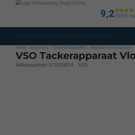
9,2
3330+ re
Verwarming
Water
Ventilatie
Installatie
Koopjes!
Home
Verwarming
VLOERVERWARMING
Begetube Tacker Systeem
VSO Tackerapparaat Vlo
Artikelnummer: 512003814
VSO