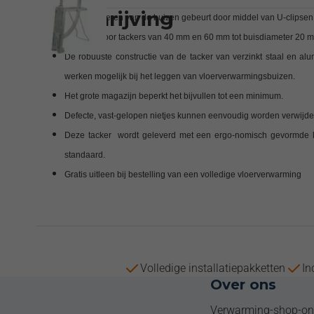
Omschrijving
Het verankeren van de buizen gebeurt door middel van U-clipse
Geschikt voor tackers van 40 mm en 60 mm tot buisdiameter 20 
De robuuste constructie van de tacker van verzinkt staal en a
werken mogelijk bij het leggen van vloerverwarmingsbuizen.
Het grote magazijn beperkt het bijvullen tot een minimum.
Defecte, vast-gelopen nietjes kunnen eenvoudig worden verwijder
Deze tacker wordt geleverd met een ergo-nomisch gevormde 
standaard.
Gratis uitleen bij bestelling van een volledige vloerverwarming
Volledige installatiepakketten
In
Over ons
Verwarming-shop-onl