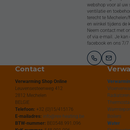
webshop voor al uw s
ventilatie en toebeho
terecht te Mechelen
en winkel tijdens de 
Neem contact met ons
of via e-mail. Je ka
facebook en ons 7/7 
Contact
Verwa
Verwarming Shop Online
Verwarmi
Leuvensesteenweg 412
Vloerverw
2812 Mechelen
Radiatoren
BELGIE
Thermosta
Telefoon:
+32 (0)15/415176
Warmtepo
E-mailadres:
info@rex-heating.be
Boilers
BTW-nummer:
BE0548.991.096
Water