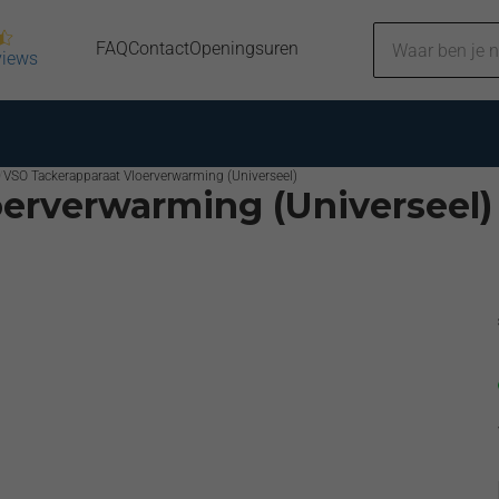
FAQ
Contact
Openingsuren
views
VSO Tackerapparaat Vloerverwarming (Universeel)
erverwarming (Universeel)