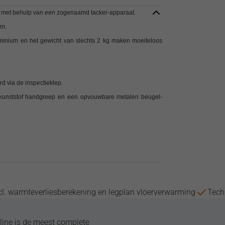
n met behulp van een zogenaamd tacker-apparaat.
mm.
luminium en het gewicht van slechts 2 kg maken moeiteloos
d via de inspectieklep.
kunststof handgreep en een opvouwbare metalen beugel-
cl. warmteverliesberekening en legplan vloerverwarming
Tech
ine is de meest complete