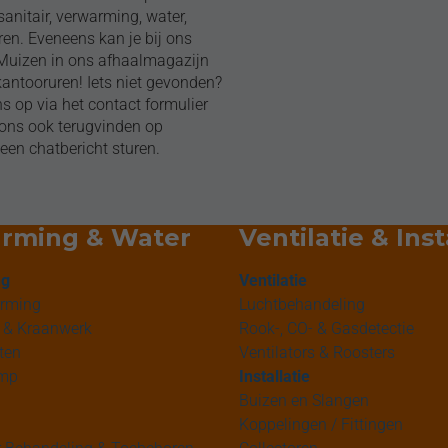
anitair, verwarming, water,
ren. Eveneens kan je bij ons
/Muizen in ons afhaalmagazijn
kantooruren! Iets niet gevonden?
 op via het contact formulier
n ons ook terugvinden op
een chatbericht sturen.
rming & Water
Ventilatie & Inst
ng
Ventilatie
arming
Luchtbehandeling
 & Kraanwerk
Rook-, CO- & Gasdetectie
ten
Ventilators & Roosters
mp
Installatie
Buizen en Slangen
Koppelingen / Fittingen