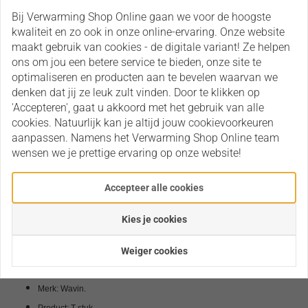
Bij Verwarming Shop Online gaan we voor de hoogste
Voorraad :
kwaliteit en zo ook in onze online-ervaring. Onze website
maakt gebruik van cookies - de digitale variant! Ze helpen
ons om jou een betere service te bieden, onze site te
Aantal:
Bestellen
optimaliseren en producten aan te bevelen waarvan we
denken dat jij ze leuk zult vinden. Door te klikken op
'Accepteren', gaat u akkoord met het gebruik van alle
Op verlanglijst
cookies. Natuurlijk kan je altijd jouw cookievoorkeuren
aanpassen. Namens het Verwarming Shop Online team
wensen we je prettige ervaring op onze website!
Heeft u een vraag over dit product?
Stel ons uw vraag
Accepteer alle cookies
Mail
015415176
Kies je cookies
Omschrijving
Weiger cookies
Bijlagen
Merk: Wavin.
Product: T-stuk.